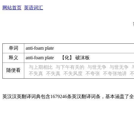
网站首页
英语词汇
单词
anti-foam plate
释义
anti-foam plate 【化】 破沫板
与上期相比
与下午有关的
与世无争
与世无争
随便看
不失真
不失真
不失风度
不夸张
不夸张地讲
英汉汉英翻译词典包含1679246条英汉翻译词条，基本涵盖