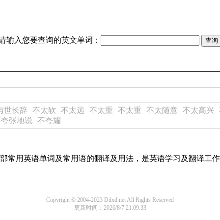
请输入您要查询的英文单词：
与世长辞
不太软
不太远
不太重
不太重
不太随意
不太高兴
不夸张地说
不夸耀
了全部常用英语单词及常用语的翻译及用法，是英语学习及翻译工
Copyright © 2004-2023 Ddxd.net All Rights Reserved
更新时间：2026/8/7 21:09:33