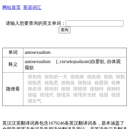
网站首页
英语词汇
请输入您要查询的英文单词：
单词
autosexualism
autosexualism [ˏɔ:tә'seksjuәlizәm]自爱欲, 自体观
释义
窥欲
很热情
很热的一天
很热闹
很热闹
很熟
很熟
很熟悉
很熟悉
很熟练
很熟练
很爱我
很爽
随便看
很牵强
很特别
很狠
很狡猾
很独特
很独特
很猛
很现代
很现实
很理所当然
很甜
很甜
很生气
英汉汉英翻译词典包含1679246条英汉翻译词条，基本涵盖了