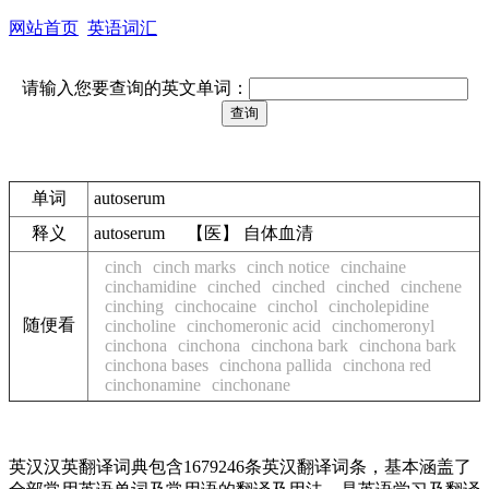
网站首页
英语词汇
请输入您要查询的英文单词：
单词
autoserum
释义
autoserum 【医】 自体血清
cinch
cinch marks
cinch notice
cinchaine
cinchamidine
cinched
cinched
cinched
cinchene
cinching
cinchocaine
cinchol
cincholepidine
随便看
cincholine
cinchomeronic acid
cinchomeronyl
cinchona
cinchona
cinchona bark
cinchona bark
cinchona bases
cinchona pallida
cinchona red
cinchonamine
cinchonane
英汉汉英翻译词典包含1679246条英汉翻译词条，基本涵盖了