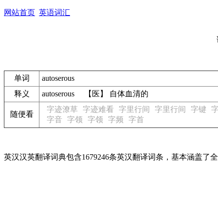
网站首页
英语词汇
单词
autoserous
释义
autoserous 【医】 自体血清的
字迹潦草
字迹难看
字里行间
字里行间
字键
随便看
字音
字领
字领
字频
字首
英汉汉英翻译词典包含1679246条英汉翻译词条，基本涵盖