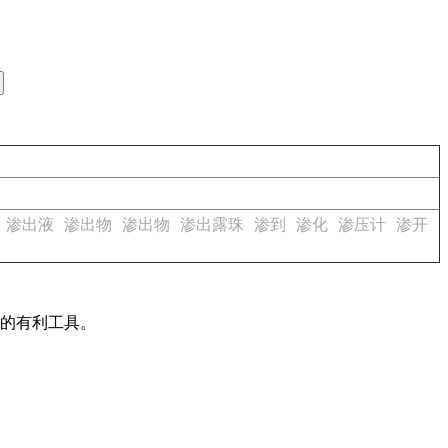
渗出液
渗出物
渗出物
渗出露珠
渗到
渗化
渗压计
渗开
作的有利工具。