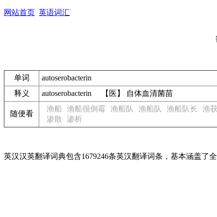
网站首页
英语词汇
单词
autoserobacterin
释义
autoserobacterin 【医】 自体血清菌苗
渔船
渔船很倒霉
渔船队
渔船队
渔船队长
渔
随便看
渗散
渗析
英汉汉英翻译词典包含1679246条英汉翻译词条，基本涵盖