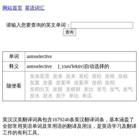
网站首页
英语词汇
请输入您要查询的英文单词：
单词
autoselective
释义
autoselective [ˏɔ:tәsi'lektiv]自动选择的
发条装置
发来
发来
发松
发松
发根
发根
发案
发案
发案率
发案率
发梢
发梢
随便看
发梢分叉
发横
发横财
发比
发毛
发气
发气
发水
发水
发汗
单比
单流
英汉汉英翻译词典包含1679246条英汉翻译词条，基本涵盖了
全部常用英语单词及常用语的翻译及用法，是英语学习及翻译
工作的有利工具。