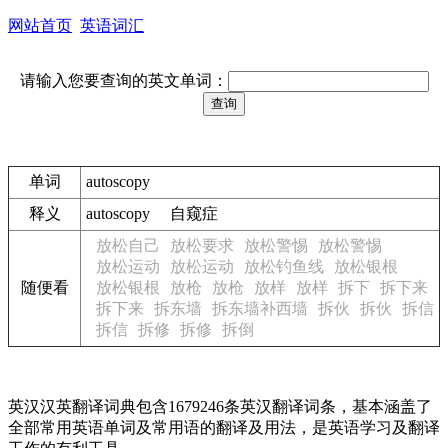
网站首页
英语词汇
请输入您要查询的英文单词：
单词
autoscopy
释义
autoscopy 自窥症
放松自己
放松要求
放松警惕
放松警惕
放松运动
放松运动
放松钓鱼线
放松银根
随便看
放松银根
放枪
放枪
放样
放样
拆下
拆下来
拆下来
拆东墙
拆东墙补西墙
拆伙
拆伙
拆信
拆信
拆修
拆修
拆倒
英汉汉英翻译词典包含1679246条英汉翻译词条，基本涵盖了
全部常用英语单词及常用语的翻译及用法，是英语学习及翻译