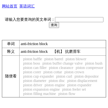
网站首页
英语词汇
请输入您要查询的英文单词：
单词
anti-friction block
释义
anti-friction block 【机】 抗磨滑车
piston baffle
piston barrel
piston blower
piston boss
piston buffer change valve
piston bush
piston can filler
piston clearance
piston compressor
piston corer
piston cottar
piston crown
随便看
piston cup expander
piston curl
piston depositor
piston diameter
piston disc
piston displacement
piston driver
piston engine
piston expander
piston expansion engine
piston feeler set
piston filling machine
piston flow