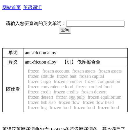
网站首页
英语词汇
请输入您要查询的英文单词：
单词
anti-friction alloy
释义
anti-friction alloy 【机】 低摩擦合金
frozen
frozen account
frozen assets
frozen assets
frozen attitude
frozen bait
frozen capital
frozen cargo
frozen chamber
frozen composition
frozen convenience food
frozen cooked food
随便看
frozen credit
frozen credits
frozen dessert
frozen dessert
frozen egg pulp
frozen equilibrium
frozen fish slab
frozen flow
frozen flow head
frozen fog
frozen food
frozen food
frozen food
英汉汉英翻译词典包含1679246条英汉翻译词条，基本涵盖了