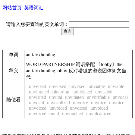
网站首页
英语词汇
请输入您要查询的英文单词：
单词
anti-foxhunting
WORD PARTNERSHIP 词语搭配 〔lobby〕the
释义
anti-foxhunting lobby 反对猎狐的游说团体朗文当
代
unversed
unversed
unvexed
unviable
unviable
unvibrated hairspring
unviolated
unvisited
unvisited
unvital
unvitiated
unvitrifiable
unvocal
随便看
unvocal
unvocalized
unvoice
unvoice
unvoice
unvoiced
unvoiced
unvoiced
unvoiced
unvoiced sound
unvouched
unvulcanized