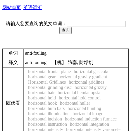
网站首页
英语词汇
请输入您要查询的英文单词：
单词
anti-fouling
释义
anti-fouling 【机】 防塞, 防垢剂
horizontal frontal plane
horizontal gas coke
horizontal gear
horizontal gravity gradient
Horizontal Gridlines
horizontal gridlines
horizontal grinding disc
horizontal grizzly
horizontal hair
horizontal hemianopsia
horizontal hold
horizontal hold control
随便看
horizontal hook
horizontal huller
horizontal hum bars
horizontal hunting
horizontal illumination
horizontal image
horizontal incision
horizontal induction furnace
horizontal instruction
horizontal integration
horizontal intensity
horizontal intensity variometer