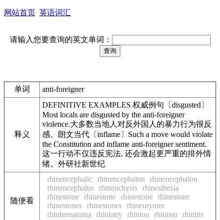
网站首页
英语词汇
请输入您要查询的英文单词：
单词
anti-foreigner
DEFINITIVE EXAMPLES 权威例句〔disgusted〕
Most locals are disgusted by the anti-foreigner
violence.大多数当地人对反外国人的暴力行为很反
释义
感。朗文当代〔inflame〕Such a move would violate
the Constitution and inflame anti-foreigner sentiment.
这一行动不仅违反宪法, 还会激起更严重的排外情
绪。外研社新世纪
rhinencephalic
rhinencephalon
rhinencephalon
rhinencephalus
rhinenchysis
rhinesthesia
rhinestone
rhinestone
rhinestone
rhinestone
随便看
rhinestones
rhinestones
rhineurynter
rhinhematoma
rhiniatry
rhinion
rhinism
rhinitis