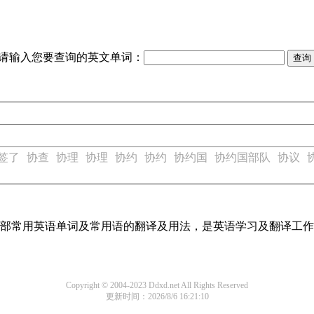
请输入您要查询的英文单词：
签了
协查
协理
协理
协约
协约
协约国
协约国部队
协议
了全部常用英语单词及常用语的翻译及用法，是英语学习及翻译工
Copyright © 2004-2023 Ddxd.net All Rights Reserved
更新时间：2026/8/6 16:21:10