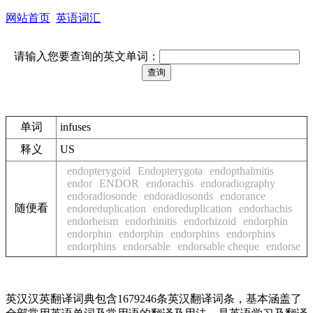
网站首页
英语词汇
请输入您要查询的英文单词：
单词
infuses
释义
US
endopterygoid
Endopterygota
endopthalmitis
endor
ENDOR
endorachis
endoradiography
endoradiosonde
endoradiosonds
endorance
随便看
endoreduplication
endoreduplication
endorhachis
endorheism
endorhinitis
endorhizoid
endorphin
endorphin
endorphin
endorphins
endorphins
endorphins
endorsable
endorsable cheque
endorse
英汉汉英翻译词典包含1679246条英汉翻译词条，基本涵盖了