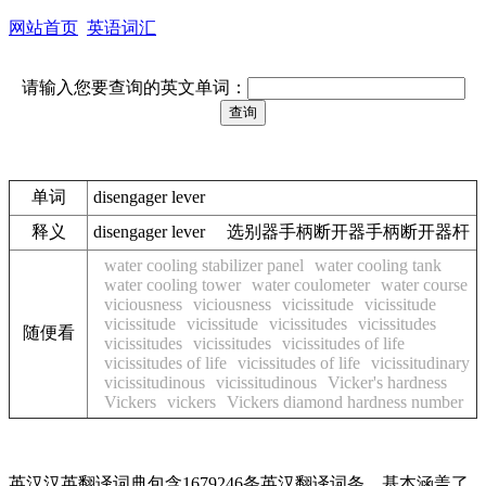
网站首页
英语词汇
请输入您要查询的英文单词：
单词
disengager lever
释义
disengager lever 选别器手柄断开器手柄断开器杆
water cooling stabilizer panel
water cooling tank
water cooling tower
water coulometer
water course
viciousness
viciousness
vicissitude
vicissitude
vicissitude
vicissitude
vicissitudes
vicissitudes
随便看
vicissitudes
vicissitudes
vicissitudes of life
vicissitudes of life
vicissitudes of life
vicissitudinary
vicissitudinous
vicissitudinous
Vicker's hardness
Vickers
vickers
Vickers diamond hardness number
英汉汉英翻译词典包含1679246条英汉翻译词条，基本涵盖了