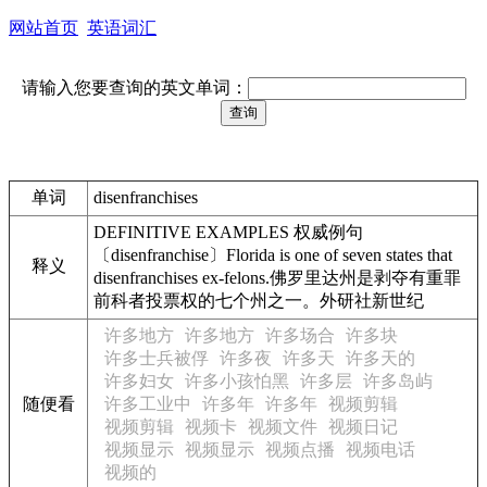
网站首页
英语词汇
请输入您要查询的英文单词：
单词
disenfranchises
DEFINITIVE EXAMPLES 权威例句
〔disenfranchise〕Florida is one of seven states that
释义
disenfranchises ex-felons.佛罗里达州是剥夺有重罪
前科者投票权的七个州之一。外研社新世纪
许多地方
许多地方
许多场合
许多块
许多士兵被俘
许多夜
许多天
许多天的
许多妇女
许多小孩怕黑
许多层
许多岛屿
随便看
许多工业中
许多年
许多年
视频剪辑
视频剪辑
视频卡
视频文件
视频日记
视频显示
视频显示
视频点播
视频电话
视频的