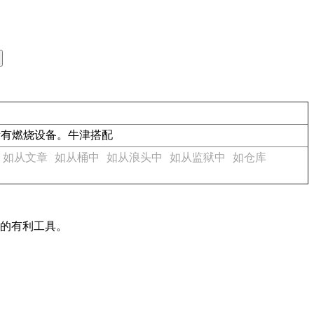
s.关闭热水器等所有燃烧设备。牛津搭配
如从文章
如从桶中
如从浪头中
如从监狱中
如仓库
作的有利工具。