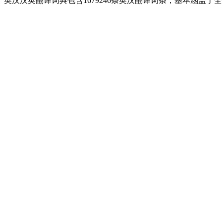
英汉汉英翻译词典包含1679246条英汉翻译词条，基本涵盖