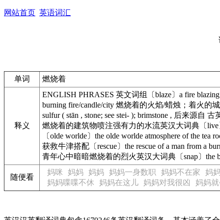
网站首页
英语词汇
单词
燃烧着
ENGLISH PHRASES 英文词组〔blaze〕a fire blaz
burning fire/candle/city 燃烧着的火焰/蜡烛；着火的城市韦氏高
sulfur ( stān , stone; see stei- ); brimstone , 后来
释义
燃烧着的建筑物喷注强有力的水流英汉大词典〔live〕a live
〔olde worlde〕the olde worlde atmosphere of
获救牛津搭配〔rescue〕the rescue of a man from a bu
青年心中暗暗燃烧着的烈火英汉大词典〔snap〕the burning
妈咪
妈妈
妈妈
妈妈一身数职
妈妈不在家
妈
随便看
妈妈喋喋不休
妈妈在这儿
妈妈对我很凶
妈妈就