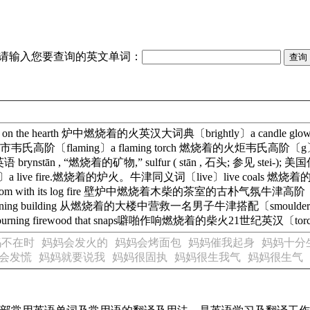
请输入您要查询的英文单词：
ing on the hearth 炉中燃烧着的火英汉大词典〔brightly〕a candle
阶〔flaming〕a flaming torch 燃烧着的火炬韦氏高阶〔g〕brimstone , fr
源自 古英语 brynstān , “燃烧着的矿物,” sulfur ( stān , 石头; 参见 stei-); 美国传统
 fire.燃烧着的炉火。牛津同义词〔live〕live coals 燃烧着的煤
 the tea room with its log fire 壁炉中燃烧着木柴的茶室的古朴气氛牛津高阶〔
rning building 从燃烧着的大楼中营救一名男子牛津搭配〔smoulder〕the red ho
 firewood that snaps噼啪作响燃烧着的柴火21世纪英汉〔torch
妈不在时
妈妈会发火的
妈妈会烤面包
妈妈催我起身
妈妈十分
会发慌
妈妈就要说我
妈妈很固执
妈妈很生我气
妈妈很生气