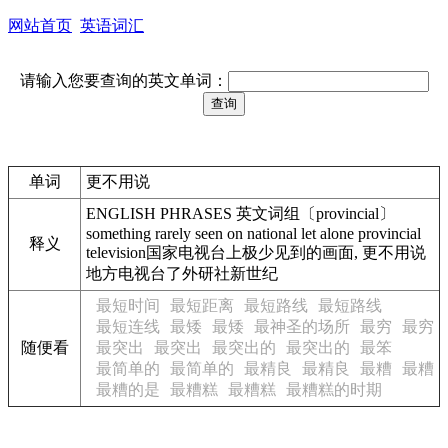
网站首页
英语词汇
请输入您要查询的英文单词：
单词
更不用说
ENGLISH PHRASES 英文词组〔provincial〕
something rarely seen on national let alone provincial
释义
television国家电视台上极少见到的画面, 更不用说
地方电视台了外研社新世纪
最短时间
最短距离
最短路线
最短路线
最短连线
最矮
最矮
最神圣的场所
最穷
最穷
随便看
最突出
最突出
最突出的
最突出的
最笨
最简单的
最简单的
最精良
最精良
最糟
最糟
最糟的是
最糟糕
最糟糕
最糟糕的时期