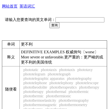
网站首页
英语词汇
请输入您要查询的英文单词：
单词
更不利
DEFINITIVE EXAMPLES 权威例句〔worse〕
释义
More severe or unfavorable.更严重的：更严峻的或
更不利的美国传统
phototatic
phototaxis
phototaxis
phototaxy
phototelegram
phototelegraph
phototelegraphic apparatus
phototelegraphy
phototelephone
phototelephony
phototelescope
phototheodolite
phototherapeutics
phototherapy
随便看
phototherapy
photothermal
photothermic
photothermic
photothermionic
photothermoelasticity
photothermography
photothermomagnetic
photothermometry