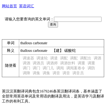
网站首页
英语词汇
请输入您要查询的英文单词：
单词
thallous carbonate
释义
thallous carbonate 【建】 碳酸铊
调速器
调速轮
调遣
调配
调配
调配出
调酒
调酒
调酒员
调酒师
调酒饮料
调重
调重
随便看
调门
调门
调门儿
调阅
调阅案卷令
调防
调降
调集
调集
调音
调音
调音员
英汉汉英翻译词典包含1679246条英汉翻译词条，基本涵盖了
全部常用英语单词及常用语的翻译及用法，是英语学习及翻译
工作的有利工具。